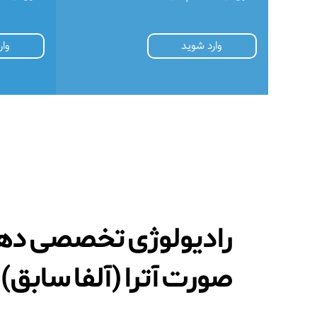
وارد شوید
وار
راديولوژی تخصصی دها
صورت آترا (آلفا سابق)