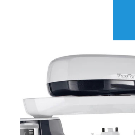
کلینیک تخصصی
رادیولوژی دهان ،
فک و صورت آترا