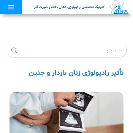
کلینیک تخصصی رادیولوژی دهان ، فک و صورت آترا
×
تأثیر رادیولوژی زنان باردار و جنین