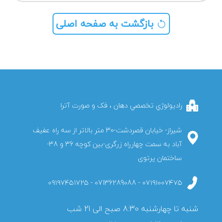
بازگشت به صفحه اصلی
راديولوژي تخصصي دهان ، فک و صورت آترا
شیراز- خیابان قصردشت-30 متر بالاتر از سه راه عفیف
آباد به سمت چهارراه زرگری-بین کوچه 36 و 38-
ساختمان پرتوی
۰۷۱۹۱۰۰۷۴۷۵ - 07136289088 - ۰۹۱۹۷۴۵۱۷۲۵